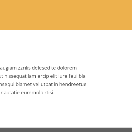
E-Mail
*
Kommentar oder Nachricht
*
it augiam zzrilis delesed te dolorem
 nissequat lam ercip elit iure feui bla
onsequi blamet vel utpat in hendreetue
Anti-Roboter-Verifizierung
Hier klicken
er autatie eummolo rtisi.
Friendly
Captcha ⇗
Absenden