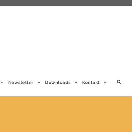
Newsletter
Downloads
Kontakt
SCHREIBEN SIE UNS!
Name
*
Vorname
Nachname