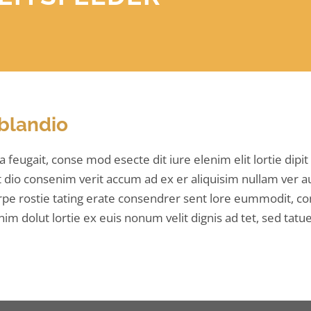
 blandio
ea feugait, conse mod esecte dit iure elenim elit lortie dip
t dio consenim verit accum ad ex er aliquisim nullam ver aut
rpe rostie tating erate consendrer sent lore eummodit, c
nim dolut lortie ex euis nonum velit dignis ad tet, sed tatu