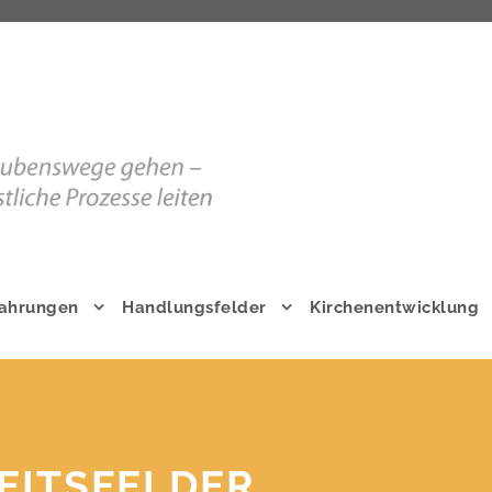
fahrungen
Handlungsfelder
Kirchenentwicklung
INTERN
Interner Bereich
EITSFELDER