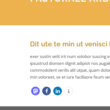
Leitungsteam
Institut Pastoral am Puls e.V.
Spenden
Dit ute te min ut venisci
Datenschutzerklärung
exer sustin velit irit num volobor suscing 
ipsustrud dionsen dignit adipisit nos augai
commodolent verilis alit utpat, quam dolo
min voloreet, se et iure facillaore feum ve