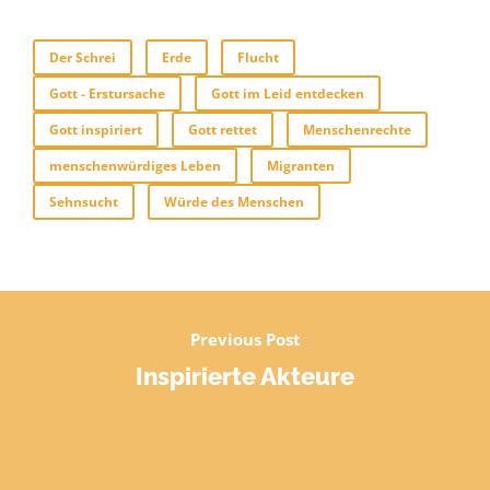
Der Schrei
Erde
Flucht
Gott - Erstursache
Gott im Leid entdecken
Gott inspiriert
Gott rettet
Menschenrechte
menschenwürdiges Leben
Migranten
Sehnsucht
Würde des Menschen
Previous Post
Inspirierte Akteure