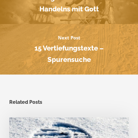
Handelns mit Gott
Next Post
15 Vertiefungstexte –
Spurensuche
Related Posts