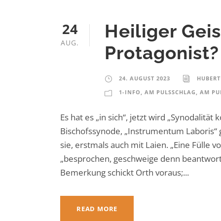
24
Heiliger Gei
AUG.
Protagonist?
24. AUGUST 2023
HUBERT
1-INFO
,
AM PULSSCHLAG
,
AM PU
Es hat es „in sich“, jetzt wird „Synodalitä
Bischofssynode, „Instrumentum Laboris“ g
sie, erstmals auch mit Laien. „Eine Fülle
„besprochen, geschweige denn beantworte
Bemerkung schickt Orth voraus;...
READ MORE