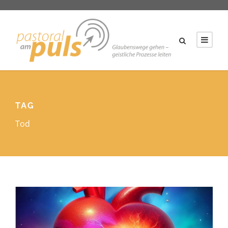
TAG
Tod