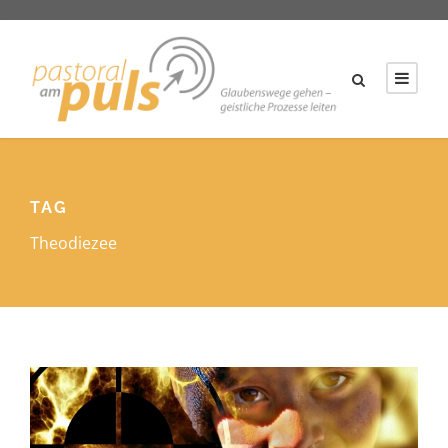
TAG
Theodiezee