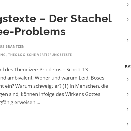
gstexte – Der Stachel
ee-Problems
US BRANTZEN
UNG
,
THEOLOGISCHE VERTIEFUNGSTESTE
KA
el des Theodizee-Problems – Schritt 13
ind ambivalent: Woher und warum Leid, Böses,
ht ein? Warum schweigt er? (1) In Menschen, die
gen sind, können infolge des Wirkens Gottes
gfähig erweisen:...