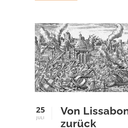
25
Von Lissabon
JULI
zurück